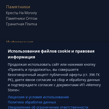
Памятники
Кресты На Могилу
Памятники Оптом
Гранитная Плитка
Информация
Блог "Memory Stone"
Использование файлов cookie и правовая
Кладбища
информация
Продолжая использовать сайт или нажимая кнопку
«Принять и продолжить», вы совершаете
Социальные сети
безоговорочный акцепт публичной оферты (ст. 396 ГК
РК), даете явное согласие на сбор и обработку данных
Threads
Instagram
Facebook
YouTube
и подтверждаете согласие с документами ИП «Memory
Pinterest
Stone»:
Лицензия и условия использования
Политика обработки данных
ТОО «Memory Stone Group» БИН 260740007450 ©
Уведомление об ограничении ответственности