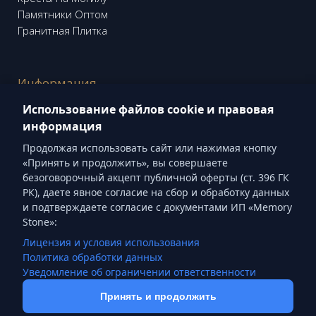
Памятники Оптом
Гранитная Плитка
Информация
Блог "Memory Stone"
Использование файлов cookie и правовая
Кладбища
информация
Продолжая использовать сайт или нажимая кнопку
«Принять и продолжить», вы совершаете
Социальные сети
безоговорочный акцепт публичной оферты (ст. 396 ГК
РК), даете явное согласие на сбор и обработку данных
Threads
Instagram
Facebook
YouTube
и подтверждаете согласие с документами ИП «Memory
Pinterest
Stone»:
Лицензия и условия использования
Политика обработки данных
ТОО «Memory Stone Group» БИН 260740007450 ©
Уведомление об ограничении ответственности
2020-2026.
Публичная оферта
Принять и продолжить
Связаться в WhatsApp
Создание и продвижение сайта:
Dominator.kz