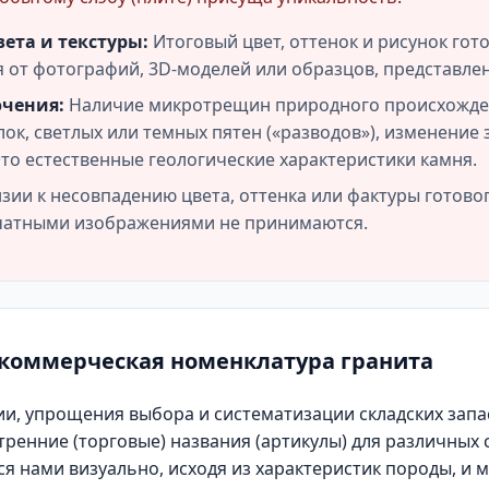
ета и текстуры:
Итоговый цвет, оттенок и рисунок гот
ся от фотографий, 3D-моделей или образцов, представлен
ючения:
Наличие микротрещин природного происхожде
ок, светлых или темных пятен («разводов»), изменение
Это естественные геологические характеристики камня.
ии к несовпадению цвета, оттенка или фактуры готовог
чатными изображениями не принимаются.
 коммерческая номенклатура гранита
ии, упрощения выбора и систематизации складских зап
тренние (торговые) названия (артикулы) для различных 
я нами визуально, исходя из характеристик породы, и м