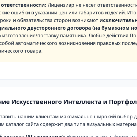
 ответственности:
Лицензиар не несет ответственност
ские ошибки в указании цен или габаритов изделий. Ито
сроки и обязательства сторон возникают
исключительн
иального двустороннего договора (на бумажном но
 изготовление/поставку памятника. Любые действия По
а собой автоматического возникновения правовых после
ического товара.
ние Искусственного Интеллекта и Портфо
тавить нашим клиентам максимально широкий выбор д
им каталог сайта содержит два типа визуальных материа
контент (AI-генерации):
Некоторые эскизы, формы п