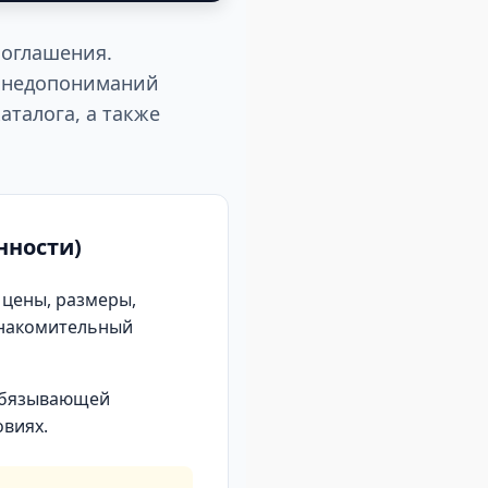
соглашения.
х недопониманий
талога, а также
нности)
 цены, размеры,
знакомительный
, обязывающей
овиях.