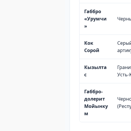
Габбро
«Урумчи
Черны
»
Кок
Серый
Сорой
артик
Кызылта
Грани
с
Усть-
Габбро-
долерит
Черно
Мойынку
(Респ
м