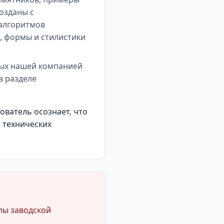
созданы с
 алгоритмов
, формы и стилистики
ных нашей компанией
в разделе
ователь осознает, что
 технических
лы заводской