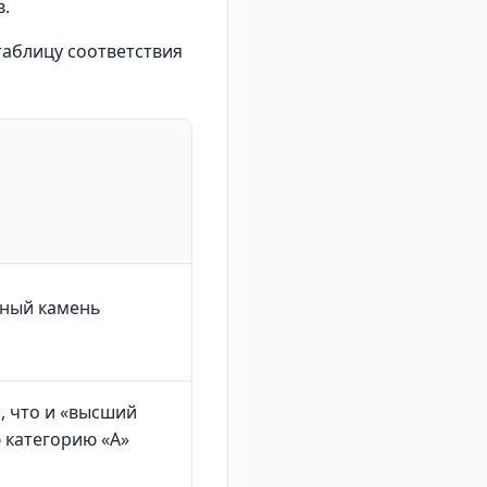
.
таблицу соответствия
тный камень
а, что и «высший
категорию «А»