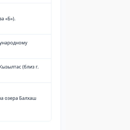
а «Б»).
дународному
ызылтас (близ г.
а озера Балхаш