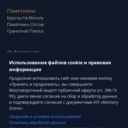
Памятники
Кресты На Могилу
Памятники Оптом
Гранитная Плитка
Информация
Блог "Memory Stone"
Использование файлов cookie и правовая
Кладбища
информация
Продолжая использовать сайт или нажимая кнопку
«Принять и продолжить», вы совершаете
Социальные сети
безоговорочный акцепт публичной оферты (ст. 396 ГК
РК), даете явное согласие на сбор и обработку данных
Threads
Instagram
Facebook
YouTube
и подтверждаете согласие с документами ИП «Memory
Pinterest
Stone»:
Лицензия и условия использования
Политика обработки данных
ТОО «Memory Stone Group» БИН 260740007450 ©