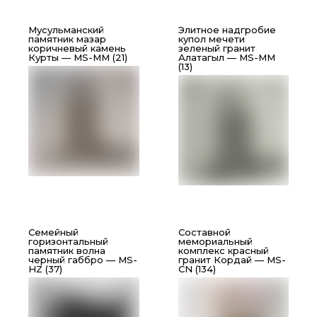
Мусульманский
Элитное надгробие
памятник мазар
купол мечети
коричневый камень
зеленый гранит
Курты — MS-MM (21)
Алатагыл — MS-MM
(13)
Семейный
Составной
горизонтальный
мемориальный
памятник волна
комплекс красный
черный габбро — MS-
гранит Кордай — MS-
HZ (37)
CN (134)