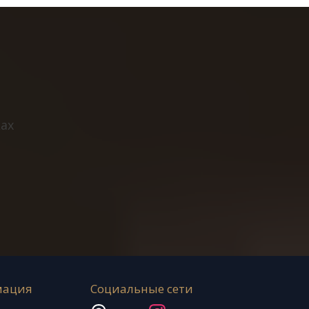
ах
мация
Социальные сети