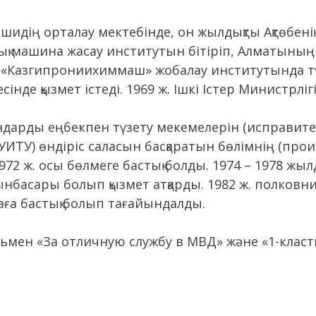
дің орталау мектебінде, он жылдықты Ақтөбенің 
ық машина жасау институтын бітіріп, Алматыны
 «Казгипрониихиммаш» жобалау институтында тү
де қызмет істеді. 1969 ж. Ішкі Істер Министрліг
андарды еңбекпен түзету мекемелерін (исправи
(УИТУ) өндіріс саласын басқаратын бөлімнің (п
2 ж. осы бөлмеге бастық болды. 1974 – 1978 жыл
асары болып қызмет атқарды. 1982 ж. полковник 
аға бастық болып тағайындалды.
льмен «За отличную службу в МВД» және «1-класт