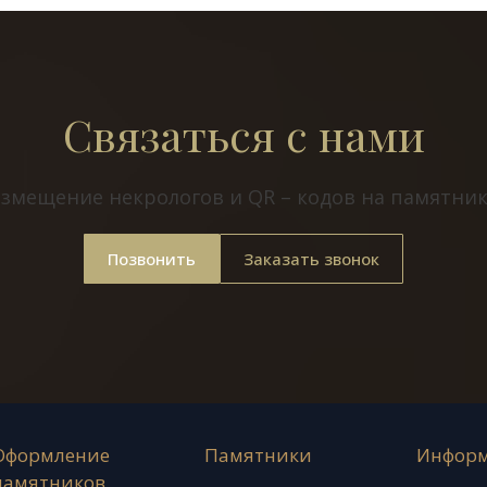
Связаться с нами
азмещение некрологов и QR – кодов на памятник
Позвонить
Заказать звонок
Оформление
Памятники
Инфор
памятников