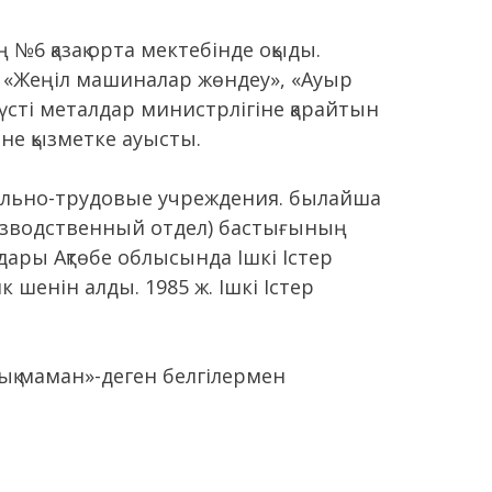
№6 қазақ орта мектебінде оқыды.
ң «Жеңіл машиналар жөндеу», «Ауыр
сті металдар министрлігіне қарайтын
іне қызметке ауысты.
тельно-трудовые учреждения. былайша
роизводственный отдел) бастығының
дары Ақтөбе облысында Ішкі Істер
шенін алды. 1985 ж. Ішкі Істер
ық маман»-деген белгілермен