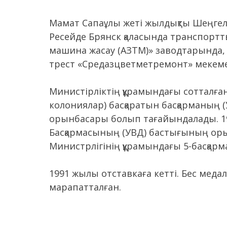
Мамат Сапаұлы жеті жылдықты Шеңгелши
Ресейде Брянск қаласында транспортт
машина жасау (АЗТМ)» заводтарында,
трест «Средазцветметремонт» мекемесін
Министірліктің құрамындағы сотталғ
колониялар) басқаратын басқарманың 
орынбасары болып тағайындалады. 197
Басқармасының (УВД) бастығының орынб
Министрлігінің құрамындағы 5-басқарм
1991 жылы отставкаға кетті. Бес меда
марапатталған.