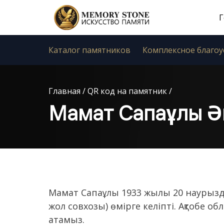
Г
Каталог памятников
Комплексное благоу
Главная
/
QR код на памятник
/
Мамат Сапаұлы Ә
Мамат Сапаұлы 1933 жылы 20 наурызда
жол совхозы) өмірге келіпті. Ақтобе об
атамыз.