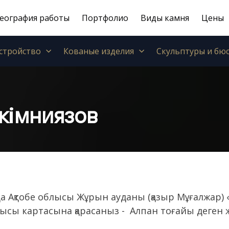
еография работы
Портфолио
Виды камня
Цены
стройство
Кованые изделия
Скульптуры и бю
кімниязов
 Ақтобе облысы Жұрын ауданы (қазыр Мұғалжар) 
лысы картасына қарасаныз - Алпан тоғайы деген же