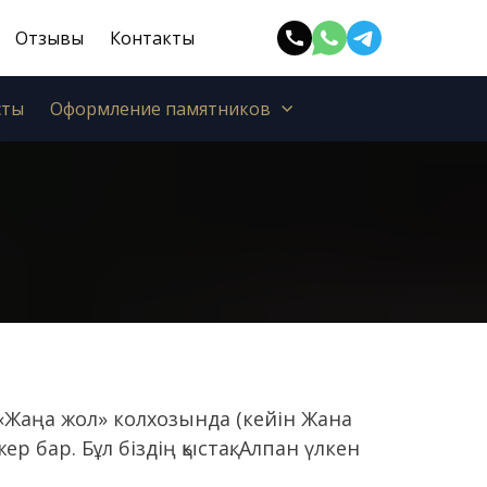
Отзывы
Контакты
сты
Оформление памятников
«Жаңа жол» колхозында (кейін Жана
р бар. Бұл біздің қыстақ. Алпан үлкен