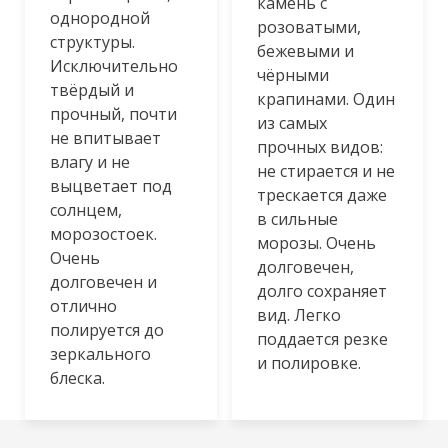
камень с
однородной
розоватыми,
структуры.
бежевыми и
Исключительно
чёрными
твёрдый и
крапинами. Один
прочный, почти
из самых
не впитывает
прочных видов:
влагу и не
не стирается и не
выцветает под
трескается даже
солнцем,
в сильные
морозостоек.
морозы. Очень
Очень
долговечен,
долговечен и
долго сохраняет
отлично
вид. Легко
полируется до
поддается резке
зеркального
и полировке.
блеска.