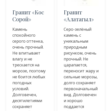
Гранит «Кос
Гранит
Сорой»
«Алатагыл»
Камень
Серо-зелёный
спокойного
камень с
серого оттенка,
уникальным
очень прочный.
природным
Не впитывает
рисунком, очень
влагу и не
прочный. Не
трескается на
царапается,
морозе, поэтому
переносит жару и
не боится любых
сильные морозы,
погодных
долго сохраняет
условий.
первоначальный
Долговечен,
вид. Долговечен
десятилетиями
и хорошо
сохраняет
поддается