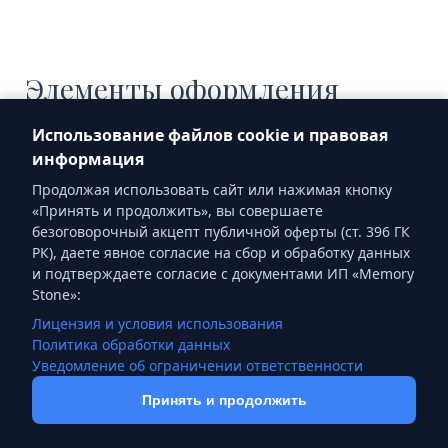
Элементы оформления
памятников
Использование файлов cookie и правовая
информация
Декоративные элементы, используемые при
Продолжая использовать сайт или нажимая кнопку
художественном оформлении мемориалов, могут
«Принять и продолжить», вы совершаете
говорить о покойном больше, чем слова.
безоговорочный акцепт публичной оферты (ст. 396 ГК
Изображения, включая увлечения, профессию,
РК), даете явное согласие на сбор и обработку данных
религиозные убеждения и другие особенности,
и подтверждаете согласие с документами ИП «Memory
могут отражать личность усопшего и придавать
Stone»:
эстетичный вид захоронению.
Лицензия и условия использования
Политика обработки данных
Уведомление об ограничении ответственности
Художественные элементы
Принять и продолжить
Связаться в WhatsApp