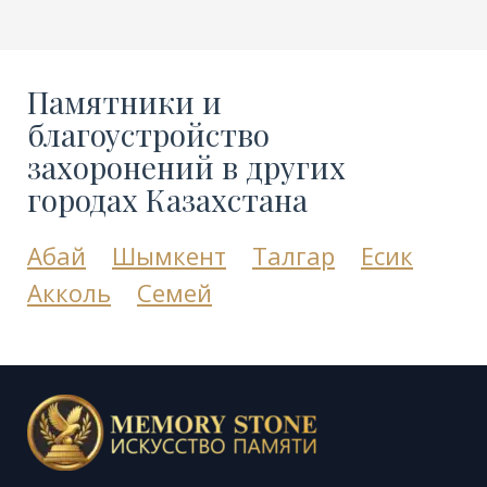
Памятники и
благоустройство
захоронений в других
городах Казахстана
Абай
Шымкент
Талгар
Есик
Акколь
Семей