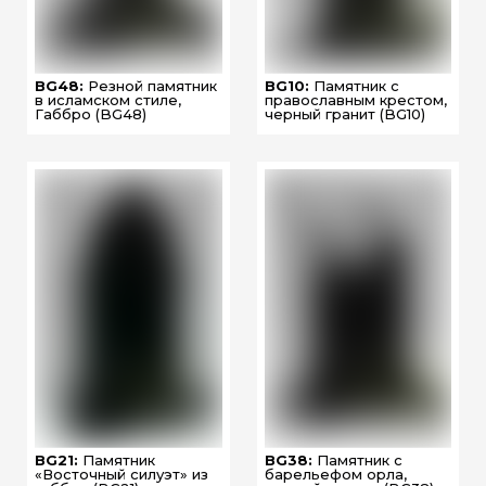
BG48:
Резной памятник
BG10:
Памятник с
в исламском стиле,
православным крестом,
Габбро (BG48)
черный гранит (BG10)
BG21:
Памятник
BG38:
Памятник с
«Восточный силуэт» из
барельефом орла,