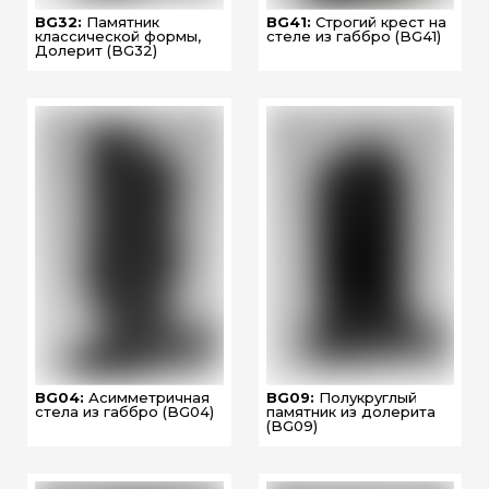
BG32:
Памятник
BG41:
Строгий крест на
классической формы,
стеле из габбро (BG41)
Долерит (BG32)
BG04:
Асимметричная
BG09:
Полукруглый
стела из габбро (BG04)
памятник из долерита
(BG09)