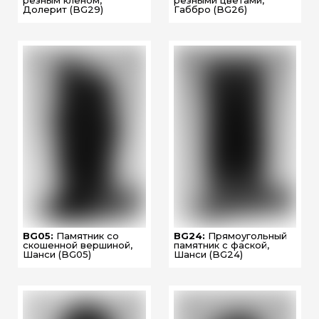
резным кленом,
резными цветами,
Долерит (BG29)
Габбро (BG26)
BG05:
Памятник со
BG24:
Прямоугольный
скошенной вершиной,
памятник с фаской,
Шанси (BG05)
Шанси (BG24)