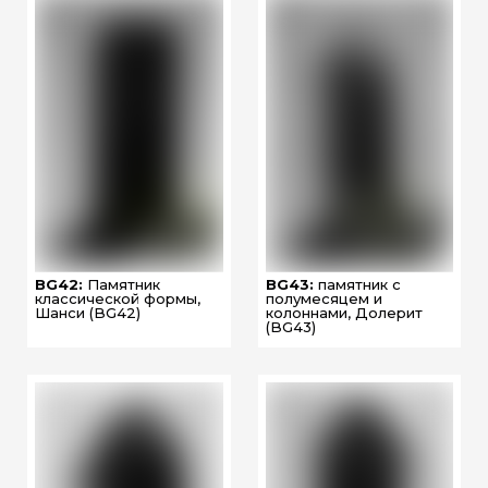
BG42:
Памятник
BG43:
памятник с
классической формы,
полумесяцем и
Шанси (BG42)
колоннами, Долерит
(BG43)