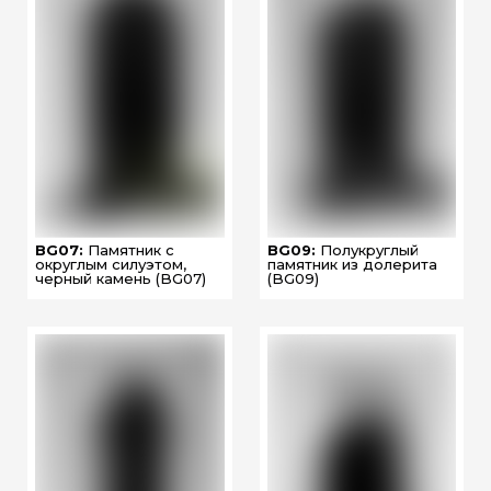
BG07:
Памятник с
BG09:
Полукруглый
округлым силуэтом,
памятник из долерита
черный камень (BG07)
(BG09)