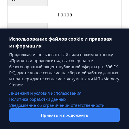
Тараз
Бесплатная доставка,
Услуги
установка
Использование файлов cookie и правовая
информация
Срок
Продолжая использовать сайт или нажимая кнопку
от 1 дня
доставки
«Принять и продолжить», вы совершаете
безоговорочный акцепт публичной оферты (ст. 396 ГК
РК), даете явное согласие на сбор и обработку данных
Костанай
и подтверждаете согласие с документами ИП «Memory
Stone»:
Доставка от 15000 ₸,
Лицензия и условия использования
Услуги
Политика обработки данных
установка
Уведомление об ограничении ответственности
Срок
Принять и продолжить
Связаться в WhatsApp
2-3 дня
доставки