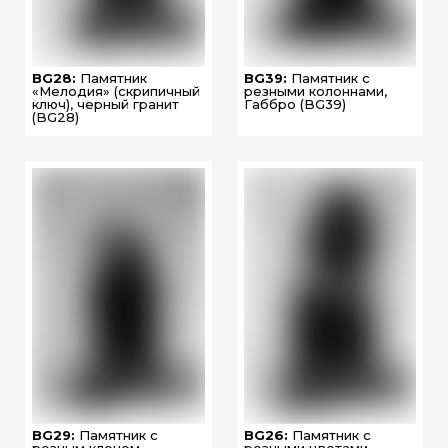
BG28:
Памятник
BG39:
Памятник с
«Мелодия» (скрипичный
резными колоннами,
ключ), черный гранит
Габбро (BG39)
(BG28)
BG29:
Памятник с
BG26:
Памятник с