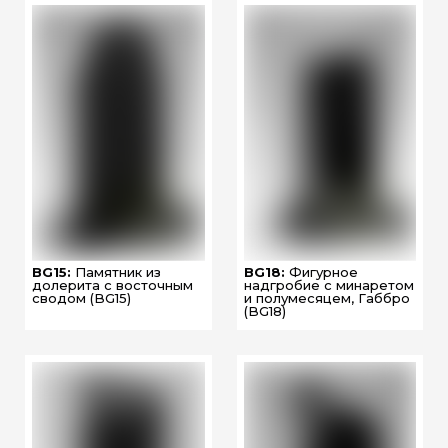
BG15:
Памятник из
BG18:
Фигурное
долерита с восточным
надгробие с минаретом
сводом (BG15)
и полумесяцем, Габбро
(BG18)