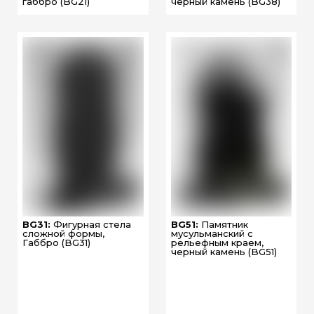
габбро (BG21)
черный камень (BG38)
BG31:
Фигурная стела
BG51:
Памятник
сложной формы,
мусульманский с
Габбро (BG31)
рельефным краем,
черный камень (BG51)