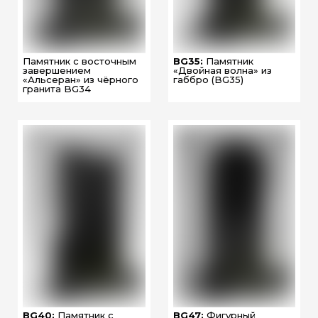
Памятник с восточным
BG35:
Памятник
завершением
«Двойная волна» из
«Альсеран» из чёрного
габбро (BG35)
гранита BG34
BG40:
Памятник с
BG47:
Фигурный